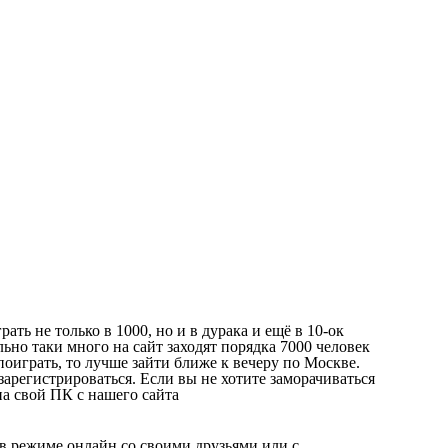
ать не только в 1000, но и в дурака и ещё в 10-ок
ьно таки много на сайт заходят порядка 7000 человек
 поиграть, то лучше зайти ближе к вечеру по Москве.
 зарегистрироваться. Если вы не хотите заморачиваться
на свой ПК с нашего сайта
 в режиме онлайн со своими друзьями или с