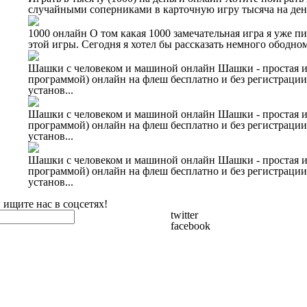
случайными соперниками в карточную игру тысяча на деньг
1000 онлайн О том какая 1000 замечательная игра я уже пи
этой игры. Сегодня я хотел бы рассказать немного ободном
Шашки с человеком и машиной онлайн Шашки - простая и
программой) онлайн на флеш бесплатно и без регистрации
установ...
Шашки с человеком и машиной онлайн Шашки - простая и
программой) онлайн на флеш бесплатно и без регистрации
установ...
Шашки с человеком и машиной онлайн Шашки - простая и
программой) онлайн на флеш бесплатно и без регистрации
установ...
ищите нас в соцсетях!
twitter
facebook