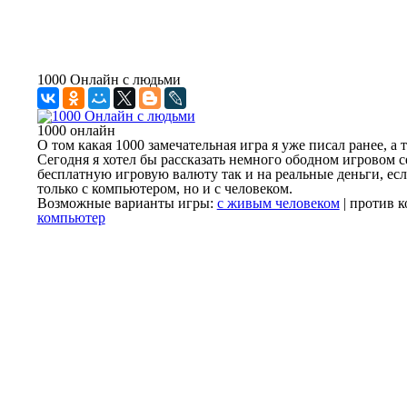
1000 Онлайн с людьми
1000 онлайн
О том какая 1000 замечательная игра я уже писал ранее, а 
Сегодня я хотел бы рассказать немного ободном игровом с
бесплатную игровую валюту так и на реальные деньги, если
только с компьютером, но и с человеком.
Возможные варианты игры:
с живым человеком
| против к
компьютер