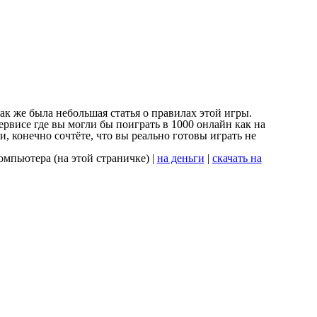
так же была небольшая статья о правилах этой игры.
ервисе где вы могли бы поиграть в 1000 онлайн как на
, конечно сочтёте, что вы реально готовы играть не
омпьютера (на этой страничке) |
на деньги
|
скачать на