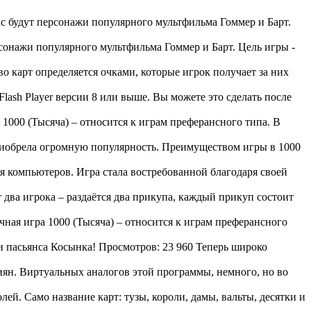
ас будут персонажи популярного мультфильма Гоммер и Барт.
рсонажи популярного мультфильма Гоммер и Барт. Цель игры -
во карт определяется очками, которые игрок получает за них
Flash Player версии 8 или выше. Вы можете это сделать после
1000 (Тысяча) – относится к играм преферансного типа. В
приобрела огромную популярность. Преимуществом игры в 1000
я компьютеров. Игра стала востребованной благодаря своей
 два игрока – раздаётся два прикупа, каждый прикуп состоит
ная игра 1000 (Тысяча) – относится к играм преферансного
и пасьянса Косынка! Просмотров: 23 960 Теперь широко
сиян. Виртуальных аналогов этой программы, немного, но во
. Само название карт: тузы, короли, дамы, вальты, десятки и