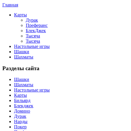
Главная
Карты
Дурак
Преферанс
БлекДжек
Тысяча
Тысяча
Настольные игры
Шашки
Шахматы
Разделы сайта
Шашки
Шахматы
Настольные игры
Карты
Бильярд
Блекджек
Домино
Дурак
Нарды
Покер