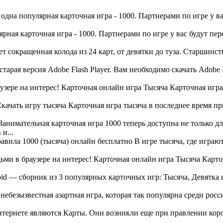
одна популярная карточная игра - 1000. Партнерами по игре у в
рная карточная игра - 1000. Партнерами по игре у вас будут пе
т сокращенная колода из 24 карт, от девятки до туза. Старшинст
тарая версия Adobe Flash Player. Вам необходимо скачать Adobe 
ере на интерес! Карточная онлайн игра Тысяча Карточная игра 
качать игру тысяча Карточная игра тысяча в последнее время 
анимательная карточная игра 1000 теперь доступна не только дл
и...
авила 1000 (тысяча) онлайн бесплатно В игре тысяча, где играют
и в браузере на интерес! Карточная онлайн игра Тысяча Карточ
id — сборник из 3 популярных карточных игр: Тысяча, Девятка 
небезызвестная азартная игра, которая так популярна среди рос
рнете являются Карты. Они возникли еще при правлении королей