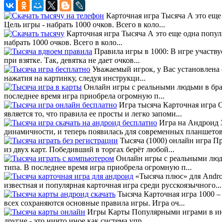
Карточная игра Тысяча А это еще 
Цель игры - набрать 1000 очков. Всего в коло...
Карточная игра Тысяча А это еще одна популя
набрать 1000 очков. Всего в коло...
Правила игры в 1000: В игре участвуе
при взятке. Так, девятка не дает очков...
Уважаемый игрок, у Вас установлена с
нажатия на картинку, следуя инструкци...
Онлайн игры с реальными людьми в брауз
последнее время игра приобрела огромную п...
Игра тысяча Карточная игра С
является то, что правила ее просты и легко запоми...
Игра на Андроид З
динамичности, и теперь появилась для современных планшетов 
Тысяча (1000) онлайн игра Пр
из двух карт. Победивший в торгах берёт любой...
Онлайн игры с реальными людьм
типа. В последнее время игра приобрела огромную п...
«Тысяча плюс» для Andro
известная и популярная карточная игра среди русскоязычного...
Тысяча Карточная игра 1000 – 
всех сохраняются основные правила игры. Игра оч...
Игры Карты Популярными играми в инте
другие - это ничто иное как система упр...