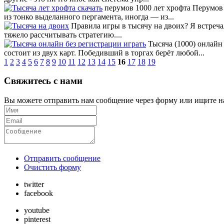
перумов 1000 лет хрофта Перумов 
из тонко выделанного пергамента, иногда — из...
Правила игры в тысячу на двоих? Я встречал
тяжело рассчитывать стратегию....
Тысяча (1000) онлайн 
состоит из двух карт. Победивший в торгах берёт любой...
1
2
3
4
5
6
7
8
9
10
11
12
13
14
15
16
17
18
19
Свяжитесь с нами
Вы можете отправить нам сообщение через форму или ищите на
Отправить сообщение
Очистить форму
twitter
facebook
youtube
pinterest