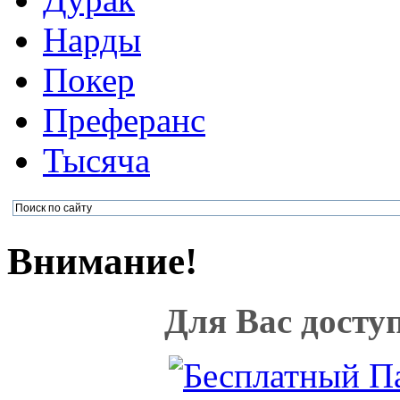
Нарды
Покер
Преферанс
Тысяча
Внимание!
Для Вас досту