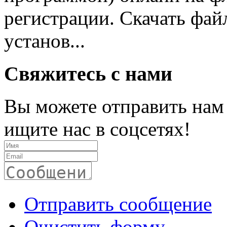
регистрации. Скачать фай
установ...
Свяжитесь с нами
Вы можете отправить нам
ищите нас в соцсетях!
Отправить сообщение
Очистить форму