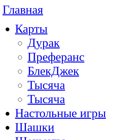
Главная
Карты
Дурак
Преферанс
БлекДжек
Тысяча
Тысяча
Настольные игры
Шашки