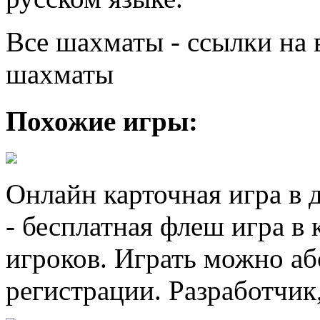
Все шахматы - ссылки на 
шахматы
Похожие игры:
Онлайн карточная игра в 
- бесплатная флеш игра в 
игроков. Играть можно аб
регистрации. Разработчик, 