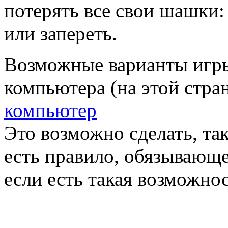
потерять все свои шашки:
или запереть.
Возможные варианты игр
компьютера (на этой стран
компьютер
Это возможно сделать, та
есть правило, обязывающ
если есть такая возможнос