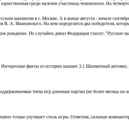
 единственная среди мужчин участница чемпионата. На четверт
усским шахматам в г. Москве. А в конце августа - начале сентябр
 В. А. Ивановского. На нем определятся два победителя, котор
рое рождение. Не случайно девиз Федерации гласит: "Русские ша
 Интересные факты из истории шахмат 3.1 Шахматный автомат, 
оддерживаемые типы игр длинные партии (не более месяца на ход) 
овно только улучшает стиль игры. Отметим, сильные компьютер