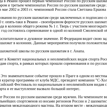
да в Рязани прошел первый чемпионат России по русским шахма
ором и третьем чемпионатах России по русским шахматам среди
в мае 2002 и 2003 гг. чемпионкой России стала Светлана Ершова 
ования по русским шахматам среди заключенных и подписано 
 г. опять-таки в Рязани - своеобразном форпосте русских шахм
да в колонии общего режима № 1 г. Тверь с участием многокра
год состоялось соревнование в одной из колоний Смоленской о
спитательное и духовное значение. И Федерация видит свою зад
 шахмат в колониях. Данные мероприятия получили положительн
 шахматной школы по русским шахматам в г. Анапа.
ит в Комитет национальных и неолимпийских видов спорта Росси
м спорта, в рамках которых прошли соревнования и по русски
. Это знаменательное событие прошло в Праге в одном из мест
и куратор программы от клуба МДС, президент компании "С-Хол
оссийский Фестиваль по национальным и неолимпийским видам с
та и ее выступление вызвало большой интерес.
ат России по русским шахматам среди мужчин. На чемпионате в
ильнейших спортсменов из восьми регионов России и 2 шахматис
атив международного мастера. На втором месте - международны