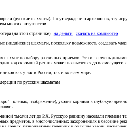
врели (русские шахматы). По утверждению археологов, эту игру
лиям многих энтузиастов.
ютера (на этой страничке) |
на деньги
|
скачать на компьютер
(индийские) шахматы, поскольку возможность создавать ударну
ких шахмат по набору различных приемов. Эта игра очень динам
 один ход скромный ратник может возвыситься до всемогущего кн
иков как у нас в России, так и во всем мире.
дерации по русским шахматам
вро" - клеймо, изображение), уходит корнями в глубокую древно
лавян.
овиной тысячи лет до Р.Х. Русскую равнину населяли племена т
овых предметов, в многочисленных захоронениях в бассейне ре
и на гранях, разноцветный галечник и большие камни, расчерч