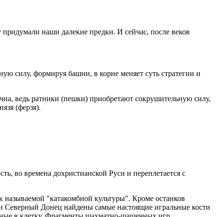
 придумали наши далекие предки. И сейчас, после веков
ю силу, формируя башни, в корне меняет суть стратегии и
ична, ведь ратники (пешки) приобретают сокрушительную силу,
язя (ферзя).
сть, во времена дохристианской Руси и переплетается с
ак называемой "катакомбной культуры". Кроме останков
ки Северный Донец найдены самые настоящие игральные кости
енные в клетку. Фрагменты шахматно-шашечных игр