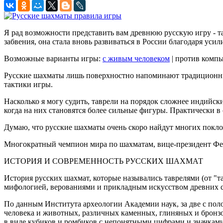
Я рад возможности представить вам древнюю русскую игру - та
забвения, она стала вновь развиваться в России благодаря уси
Возможные варианты игры:
с живым человеком
| против компь
Русские шахматы лишь поверхностно напоминают традиционные 
тактики игры.
Насколько я могу судить, таврели на порядок сложнее индийс
когда на них становятся более сильные фигуры. Практически в
Думаю, что русские шахматы очень скоро найдут многих поклонн
Многократный чемпион мира по шахматам, вице-президент Фе
ИСТОРИЯ И СОВРЕМЕННОСТЬ РУССКИХ ШАХМАТ
История русских шахмат, которые назывались таврелями (от "та
мифологией, верованиями и прикладным искусством древних с
По данным Института археологии Академии наук, за две с пол
человека и животных, различных каменных, глиняных и бронз
в виде кубиков и ромбиков с непонятными цифрами и значкам