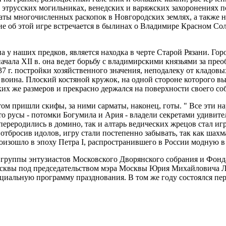
 этрусских могильниках, венедских и варяжских захоронениях п
ьтаты многочисленных раскопок в Новгородских землях, а также
ие об этой игре встречается в былинах о Владимире Красном Со
 у наших предков, является находка в черте Старой Рязани. Горо
начала XII в. она ведет борьбу с владимирскими князьями за пр
37 г. постройки хозяйственного значения, неподалеку от кладов
воина. Плоский костяной кружок, на одной стороне которого вы
х же размеров и прекрасно держался на поверхности своего соб
м пришли скифы, за ними сарматы, наконец, готы. " Все эти на
то русы - потомки Богумила и Ария - владели секретами удиви
ереродились в домино, так и алтарь ведических жрецов стал иг
 отбросив идолов, игру стали постепенно забывать, так как шах
оизошло в эпоху Петра I, распространившего в России модную в
 группы энтузиастов Московского Дворянского собрания и Фонда
осквы под председательством мэра Москвы Юрия Михайловича Л
иальную программу празднования. В том же году состоялся пе