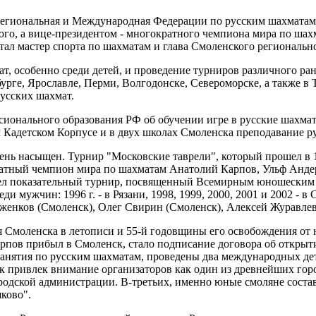
егиональная и Международная Федерации по русским шахматам.
о, а вице-президентом - многократного чемпиона мира по шах
тал мастер спорта по шахматам и глава Смоленского региональ
т, особенно среди детей, и проведение турниров различного ра
урге, Ярославле, Перми, Волгодонске, Североморске, а также в
усских шахмат.
ионального образования РФ об обучении игре в русские шахмат
 Кадетском Корпусе и в двух школах Смоленска преподавание р
ь насыщен. Турнир "Московские таврели", который прошел в 19
кратный чемпион мира по шахматам Анатолий Карпов, Ульф Анде
ошел показательный турнир, посвященный Всемирным юношеским 
и мужчин: 1996 г. - в Рязани, 1998, 1999, 2000, 2001 и 2002 -
женков (Смоленск), Олег Свирин (Смоленск), Алексей Журавлев
ия Смоленска в летописи и 55-й годовщины его освобождения от
Карпов прибыл в Смоленск, стало подписание договора об откр
т занятия по русским шахматам, проведены два международных д
 привлек внимание организаторов как один из древнейших горо
родской администрации. В-третьих, именно юные смоляне соста
ково".