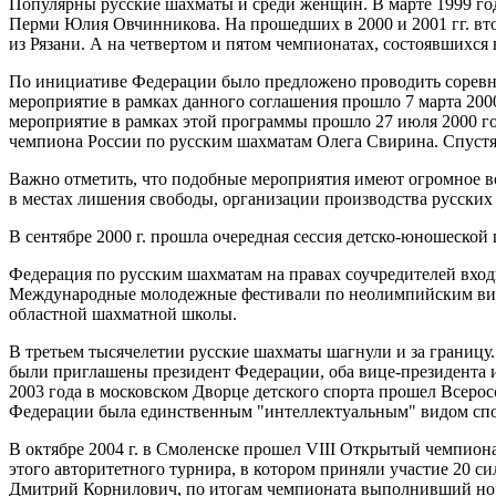
Популярны русские шахматы и среди женщин. В марте 1999 го
Перми Юлия Овчинникова. На прошедших в 2000 и 2001 гг. вт
из Рязани. А на четвертом и пятом чемпионатах, состоявшихся 
По инициативе Федерации было предложено проводить соревн
мероприятие в рамках данного соглашения прошло 7 марта 2000
мероприятие в рамках этой программы прошло 27 июля 2000 го
чемпиона России по русским шахматам Олега Свирина. Спустя 
Важно отметить, что подобные мероприятия имеют огромное во
в местах лишения свободы, организации производства русских
В сентябре 2000 г. прошла очередная сессия детско-юношеской
Федерация по русским шахматам на правах соучредителей вход
Международные молодежные фестивали по неолимпийским вида
областной шахматной школы.
В третьем тысячелетии русские шахматы шагнули и за границу
были приглашены президент Федерации, оба вице-президента 
2003 года в московском Дворце детского спорта прошел Всер
Федерации была единственным "интеллектуальным" видом спор
В октябре 2004 г. в Смоленске прошел VIII Открытый чемпион
этого авторитетного турнира, в котором приняли участие 20 с
Дмитрий Корнилович, по итогам чемпионата выполнивший норм