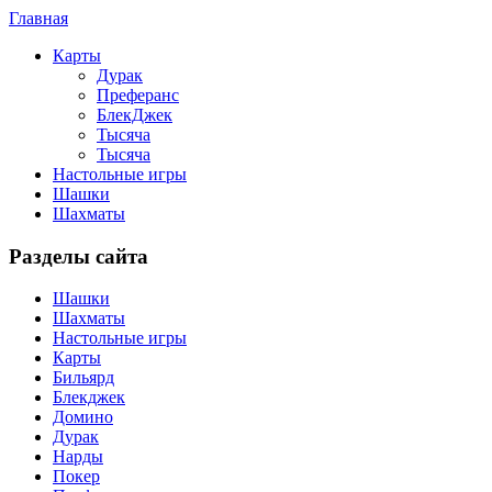
Главная
Карты
Дурак
Преферанс
БлекДжек
Тысяча
Тысяча
Настольные игры
Шашки
Шахматы
Разделы сайта
Шашки
Шахматы
Настольные игры
Карты
Бильярд
Блекджек
Домино
Дурак
Нарды
Покер