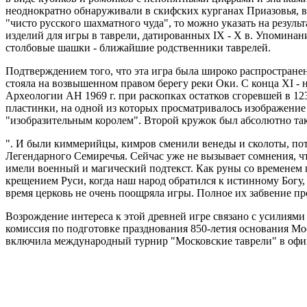
неоднократно обнаруживали в скифских курганах Приазовья, в
"чисто русского шахматного чуда", то можно указать на резул
изделий для игры в таврели, датированных IX - X в. Упоминан
столбовые шашки - ближайшие родственники таврелей.
Подтверждением того, что эта игра была широко распространена
стояла на возвышенном правом берегу реки Оки. С конца XI - 
Археологии АН 1969 г. при раскопках остатков сгоревшей в 12
пластинки, на одной из которых просматривалось изображение 
"изобразительным королем". Второй кружок был абсолютно таки
". И были киммерийцы, кимров сменили венеды и сколоты, пото
Легендарного Семиречья. Сейчас уже не вызывает сомнения, ч
имели военный и магический подтекст. Как руны со временем п
крещением Руси, когда наш народ обратился к истинному Богу,
время церковь не очень поощряла игры. Полное их забвение пр
Возрождение интереса к этой древней игре связано с усилиями
комиссия по подготовке празднования 850-летия основания М
включила международный турнир "Московские таврели" в офиц