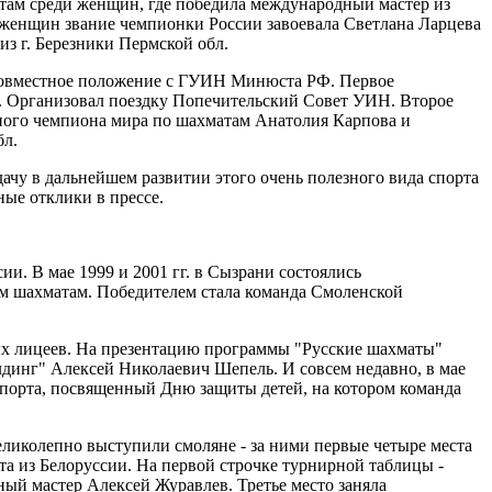
там среди женщин, где победила международный мастер из
 женщин звание чемпионки России завоевала Светлана Ларцева
из г. Березники Пермской обл.
совместное положение с ГУИН Минюста РФ. Первое
ат. Организовал поездку Попечительский Совет УИН. Второе
тного чемпиона мира по шахматам Анатолия Карпова и
бл.
ачу в дальнейшем развитии этого очень полезного вида спорта
ые отклики в прессе.
и. В мае 1999 и 2001 гг. в Сызрани состоялись
м шахматам. Победителем стала команда Смоленской
ных лицеев. На презентацию программы "Русские шахматы"
динг" Алексей Николаевич Шепель. И совсем недавно, в мае
порта, посвященный Дню защиты детей, на котором команда
еликолепно выступили смоляне - за ними первые четыре места
та из Белоруссии. На первой строчке турнирной таблицы -
й мастер Алексей Журавлев. Третье место заняла