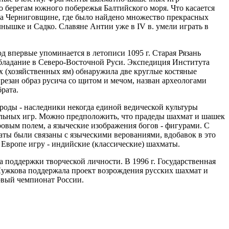
о берегам южного побережья Балтийского моря. Что касается
 на Черниговщине, где было найдено множество прекрасных
лнышке и Садко. Славяне Антии уже в IV в. умели играть в
д впервые упоминается в летописи 1095 г. Старая Рязань
еобладание в Северо-Восточной Руси. Экспедиция Института
ых (хозяйственных ям) обнаружила две круглые костяные
резан образ русича со щитом и мечом, назван археологами
рата.
роды - наследники некогда единой ведической культуры
тельных игр. Можно предположить, что прадеды шахмат и шашек
ровым полем, а языческие изображения богов - фигурами. С
маты были связаны с языческими верованиями, вдобавок в это
 Европе игру - индийские (классические) шахматы.
 поддержки творческой личности. В 1996 г. Государственная
ужкова поддержала проект возрождения русских шахмат и
рвый чемпионат России.