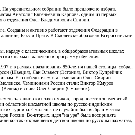
 На учредительном собрании было предложено избрать
матам Анатолия Евгеньевича Карпова, одним из первых
ного отделения Олег Владимирович Свирин.
нга. Созданы и активно работают отделения Федерации в
 Таллинне, Баку и Праге. В Смоленске образован Всероссийский
ы, наряду с классическими, в общеобразовательных школах
усских шахмат включено в программу обучения.
97 г. в рамках празднования 850-летия нашей столицы, собрал
рсон (Швеция), Яан Эльвест (Эстония), Виктор Купрейчик
играм. Его победителем стал смолянин Олег Свирин.
 в Смоленске. Чемпионами России стали: Виктор Жмуров
 (Велиж) и снова Олег Свирин (Смоленск).
 немецко-фашистских захватчиков, город посетил знаменитый
ытии областной шахматной школы по русско-индийским
етских турнира. Смоленск не случайно был выбран местом
дов России. Во-вторых, идея "на ура" была воспринята
вили костяк открывшейся детской школы по русским шахматам,