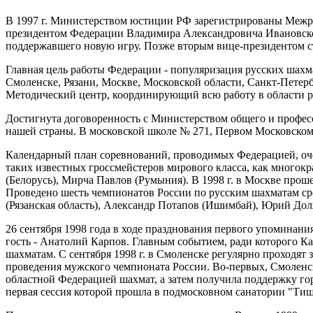
В 1997 г. Министерством юстиции РФ зарегистрированы Межр
президентом Федерации Владимира Александровича Ивановског
поддержавшего новую игру. Позже вторым вице-президентом с
Главная цель работы Федерации - популяризация русских шахма
Смоленске, Рязани, Москве, Московской области, Санкт-Петерб
Методический центр, координирующий всю работу в области р
Достигнута договоренность с Министерством общего и професс
нашей страны. В московской школе № 271, Первом Московском
Календарный план соревнований, проводимых Федерацией, очен
таких известных гроссмейстеров мирового класса, как много
(Белорусь), Мирча Павлов (Румыния). В 1998 г. в Москве пр
Проведено шесть чемпионатов России по русским шахматам сред
(Рязанская область), Александр Потапов (Ишимбай), Юрий Дол
26 сентября 1998 года в ходе празднования первого упоминан
гость - Анатолий Карпов. Главным событием, ради которого 
шахматам. С сентября 1998 г. в Смоленске регулярно проходя
проведения мужского чемпионата России. Во-первых, Смоленск
областной Федерацией шахмат, а затем получила поддержку го
первая сессия которой прошла в подмосковном санатории "Тиш