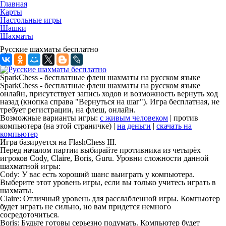
Главная
Карты
Настольные игры
Шашки
Шахматы
Русские шахматы бесплатно
SparkChess - бесплатные флеш шахматы на русском языке
SparkChess - бесплатные флеш шахматы на русском языке
онлайн, присутствует запись ходов и возможность вернуть ход
назад (кнопка справа "Вернуться на шаг"). Игра бесплатная, не
требует регистрации, на флеш, онлайн.
Возможные варианты игры:
с живым человеком
| против
компьютера (на этой страничке) |
на деньги
|
скачать на
компьютер
Игра базируется на FlashChess III.
Перед началом партии выбирайте противника из четырёх
игроков Cody, Claire, Boris, Guru. Уровни сложности данной
шахматной игры:
Cody: У вас есть хороший шанс выиграть у компьютера.
Выберите этот уровень игры, если вы только учитесь играть в
шахматы.
Claire: Отличный уровень для расслабленной игры. Компьютер
будет играть не сильно, но вам придется немного
сосредоточиться.
Boris: Будьте готовы серьезно подумать. Компьютер будет