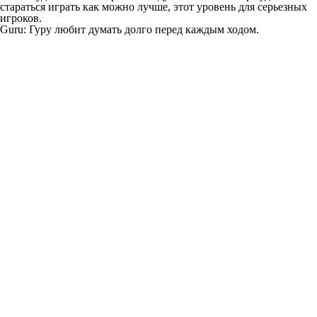
стараться играть как можно лучше, этот уровень для серьезных
игроков.
Guru: Гуру любит думать долго перед каждым ходом.