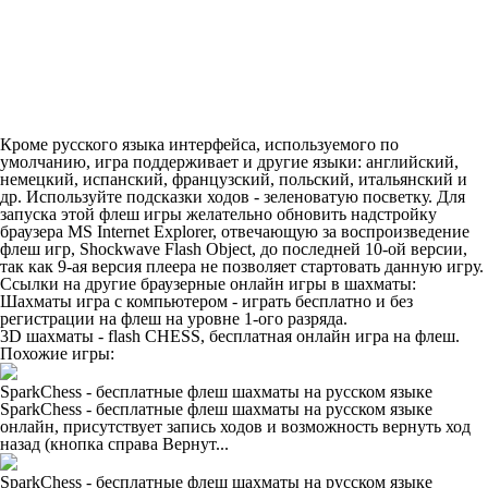
Кроме русского языка интерфейса, используемого по
умолчанию, игра поддерживает и другие языки: английский,
немецкий, испанский, французский, польский, итальянский и
др. Используйте подсказки ходов - зеленоватую посветку. Для
запуска этой флеш игры желательно обновить надстройку
браузера MS Internet Explorer, отвечающую за воспроизведение
флеш игр, Shockwave Flash Object, до последней 10-ой версии,
так как 9-ая версия плеера не позволяет стартовать данную игру.
Ссылки на другие браузерные онлайн игры в шахматы:
Шахматы игра с компьютером - играть бесплатно и без
регистрации на флеш на уровне 1-ого разряда.
3D шахматы - flash CHESS, бесплатная онлайн игра на флеш.
Похожие игры:
SparkChess - бесплатные флеш шахматы на русском языке
SparkChess - бесплатные флеш шахматы на русском языке
онлайн, присутствует запись ходов и возможность вернуть ход
назад (кнопка справа Вернут...
SparkChess - бесплатные флеш шахматы на русском языке