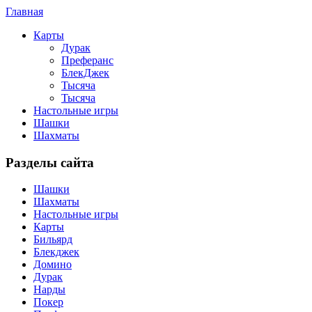
Главная
Карты
Дурак
Преферанс
БлекДжек
Тысяча
Тысяча
Настольные игры
Шашки
Шахматы
Разделы сайта
Шашки
Шахматы
Настольные игры
Карты
Бильярд
Блекджек
Домино
Дурак
Нарды
Покер