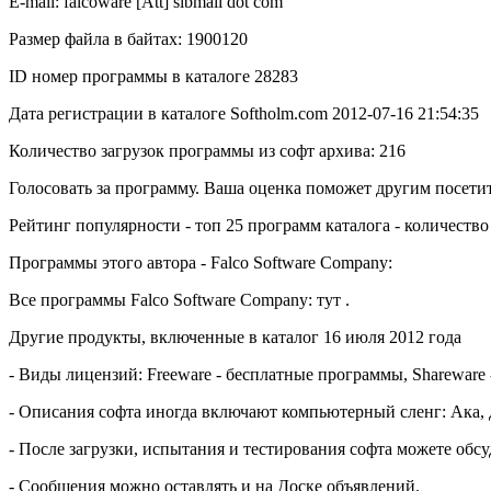
E-mail: falcoware [Att] sibmail dot com
Размер файла в байтах: 1900120
ID номер программы в каталоге 28283
Дата регистрации в каталоге Softholm.com 2012-07-16 21:54:35
Количество загрузок программы из софт архива: 216
Голосовать за программу. Ваша оценка поможет другим посети
Рейтинг популярности - топ 25 программ каталога - количество
Программы этого автора - Falco Software Company:
Все программы Falco Software Company: тут .
Другие продукты, включенные в каталог 16 июля 2012 года
- Виды лицензий: Freeware - бесплатные программы, Shareware 
- Описания софта иногда включают компьютерный сленг: Ака, д
- После загрузки, испытания и тестирования софта можете об
- Сообщения можно оставлять и на Доске объявлений.