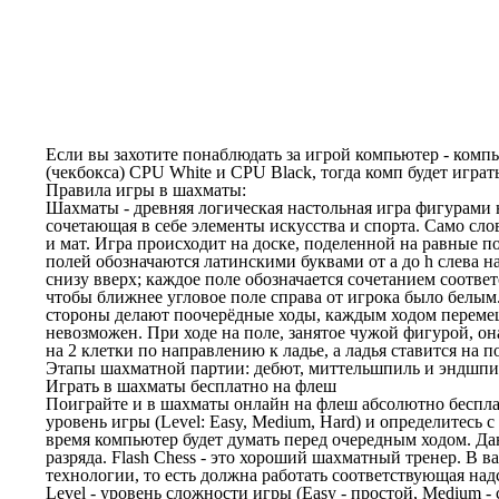
Если вы захотите понаблюдать за игрой компьютер - компь
(чекбокса) CPU White и CPU Black, тогда комп будет играть
Правила игры в шахматы:
Шахматы - древняя логическая настольная игра фигурами н
сочетающая в себе элементы искусства и спорта. Само сл
и мат. Игра происходит на доске, поделенной на равные п
полей обозначаются латинскими буквами от a до h слева н
снизу вверх; каждое поле обозначается сочетанием соотве
чтобы ближнее угловое поле справа от игрока было белы
стороны делают поочерёдные ходы, каждым ходом перемеща
невозможен. При ходе на поле, занятое чужой фигурой, он
на 2 клетки по направлению к ладье, а ладья ставится на 
Этапы шахматной партии: дебют, миттельшпиль и эндшпи
Играть в шахматы бесплатно на флеш
Поиграйте и в шахматы онлайн на флеш абсолютно беспла
уровень игры (Level: Easy, Medium, Hard) и определитесь
время компьютер будет думать перед очередным ходом. Да
разряда. Flash Chess - это хороший шахматный тренер. В
технологии, то есть должна работать соответствующая на
Level - уровень сложности игры (Easy - простой, Medium - 