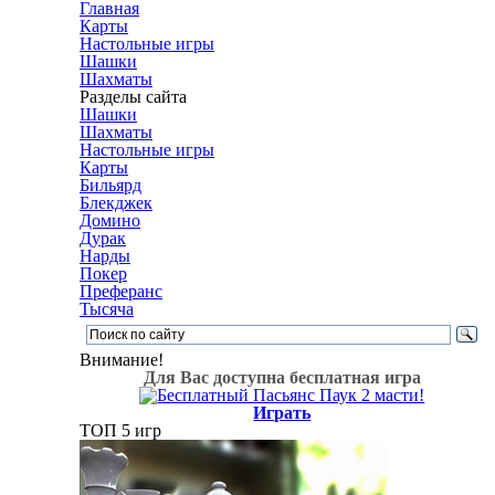
Главная
Карты
Настольные игры
Шашки
Шахматы
Разделы сайта
Шашки
Шахматы
Настольные игры
Карты
Бильярд
Блекджек
Домино
Дурак
Нарды
Покер
Преферанс
Тысяча
Внимание!
Для Вас доступна бесплатная игра
Играть
ТОП 5 игр