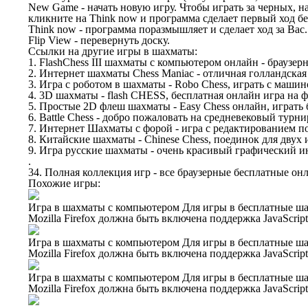
New Game - начать новую игру. Чтобы играть за черных, на
кликните на Think now и программа сделает первый ход 
Think now - программа поразмышляет и сделает ход за Вас.
Flip View - перевернуть доску.
Ссылки на другие игры в шахматы:
1. FlashChess III шахматы с компьютером онлайн - браузе
2. Интернет шахматы Chess Maniac - отличная голландская
3. Игра с роботом в шахматы - Robo Chess, играть с машин
4. 3D шахматы - flash CHESS, бесплатная онлайн игра на 
5. Простые 2D флеш шахматы - Easy Chess онлайн, играть 
6. Battle Chess - добро пожаловать на средневековый турни
7. Интернет Шахматы с форой - игра с редактированием п
8. Китайские шахматы - Chinese Chess, поединок для двух 
9. Игра русские шахматы - очень красивый графический и
.
34. Полная коллекция игр - все браузерные бесплатные о
Похожие игры:
Игра в шахматы с компьютером Для игры в бесплатные ша
Mozilla Firefox должна быть включена поддержка JavaScrip
Игра в шахматы с компьютером Для игры в бесплатные ша
Mozilla Firefox должна быть включена поддержка JavaScrip
Игра в шахматы с компьютером Для игры в бесплатные ша
Mozilla Firefox должна быть включена поддержка JavaScrip