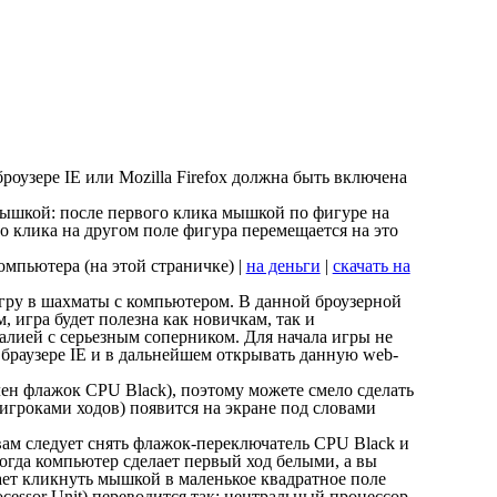
оузере IE или Mozilla Firefox должна быть включена
мышкой: после первого клика мышкой по фигуре на
о клика на другом поле фигура перемещается на это
омпьютера (на этой страничке) |
на деньги
|
скачать на
гру в шахматы с компьютером. В данной броузерной
, игра будет полезна как новичкам, так и
алией с серьезным соперником. Для начала игры не
 браузере IE и в дальнейшем открывать данную web-
ен флажок CPU Black), поэтому можете смело сделать
игроками ходов) появится на экране под словами
вам следует снять флажок-переключатель CPU Black и
огда компьютер сделает первый ход белыми, а вы
ает кликнуть мышкой в маленькое квадратное поле
ocessor Unit) переводится так: центральный процессор