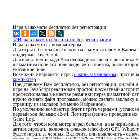
Игра в шахматы бесплатно без регистрации
Игра в шахматы с компьютером
Для игры в бесплатные шахматы с компьютером в Вашем бр
поддержка JavaScript.
Для выполнения хода Вам необходимо сделать два клика 
шахматном поле это поле выделяется цветом, после второг
указанное поле.
Возможные варианты игры:
с живым человеком
| против к
компьютер
Представляем Вам бесплатную, без регистрации, онлайн и
игре на JavaScript реализован простой шахматный алгоритм
профессионалам в качестве разминки перез шахматной бат
нужно скачать файл программы, можно сделать закладку в
страницу из закладок (из меню Избранное).
По умолчанию компьютер будет играть черными (установл
первый ход белыми: e2-e4. Лог игры (запись проведенных 
Game Log.
Для того, чтобы компьютер играл белыми, а вы черными, 
активизировать, включить флажок (checkbox) CPU White, т
будете играть за черных. Включить или выключить - означ
слева от слов CPU Black и CPU White. CPU (или Central Pr