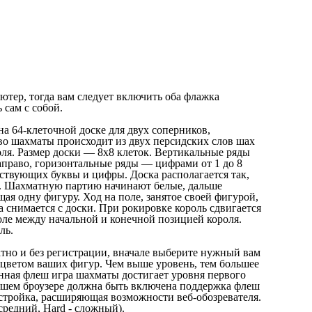
ютер, тогда вам следует включить оба флажка
 сам с собой.
а 64-клеточной доске для двух соперников,
ово шахматы происходит из двух персидских слов шах
оля. Размер доски — 8х8 клеток. Вертикальные ряды
аправо, горизонтальные ряды — цифрами от 1 до 8
тствующих буквы и цифры. Доска располагается так,
м. Шахматную партию начинают белые, дальше
я одну фигуру. Ход на поле, занятое своей фигурой,
а снимается с доски. При рокировке король сдвигается
поле между начальной и конечной позицией короля.
ль.
тно и без регистрации, вначале выберите нужный вам
 с цветом ваших фигур. Чем выше уровень, тем большее
нная флеш игра шахматы достигает уровня первого
 вашем броузере должна быть включена поддержка флеш
дстройка, расширяющая возможности веб-обозревателя.
средний, Hard - сложный).