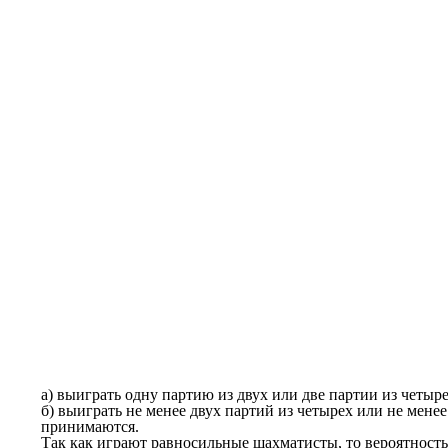
а) выиграть одну партию из двух или две партии из четыр
б) выиграть не менее двух партий из четырех или не мене
принимаются.
Так как играют равносильные шахматисты, то вероятност