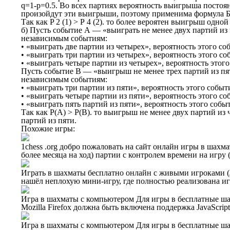
q=1-p=0.5. Во всех партиях вероятность выигрыша постоян
произойдут эти выигрыши, поэтому применима формула Б
Так как P 2 (1) > Р 4 (2). то более вероятен выигрыш одной
б) Пусть событие А — «выиграть не менее двух партий из
независимым событиям:
• «выиграть две партии из четырех», вероятность этого соб
• «выиграть три партии из четырех», вероятность этого соб
• «выиграть четыре партии из четырех», вероятность этого 
Пусть событие В — «выигрыш не менее трех партий из пя
независимым событиям:
• «выиграть три партии из пяти», вероятность этого событи
• «выиграть четыре партии из пяти», вероятность этого соб
• «выиграть пять партий из пяти», вероятность этого событ
Так как Р(А) > P(B). то выигрыш не менее двух партий из
партий из пяти.
Похожие игры:
1chess .org добро пожаловать на сайт онлайн игры в шах
более месяца на ход) партии с контролем времени на игру (1,
Играть в шахматы бесплатно онлайн с живыми игроками (л
нашёл неплохую мини-игру, где полностью реализована игр
Игра в шахматы с компьютером Для игры в бесплатные ша
Mozilla Firefox должна быть включена поддержка JavaScrip
Игра в шахматы с компьютером Для игры в бесплатные ша