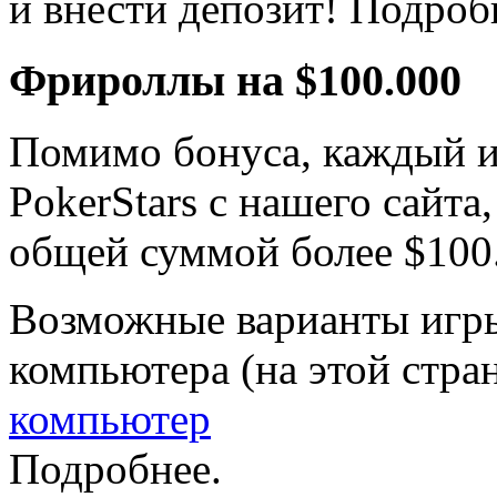
и внести депозит! Подроб
Фрироллы на $100.000
Помимо бонуса, каждый и
PokerStars с нашего сайт
общей суммой более $100
Возможные варианты игр
компьютера (на этой стран
компьютер
Подробнее.