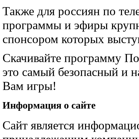
Также для россиян по те
программы и эфиры круп
спонсором которых выступ
Скачивайте программу Пок
это самый безопасный и 
Вам игры!
Информация о сайте
Сайт является информаци