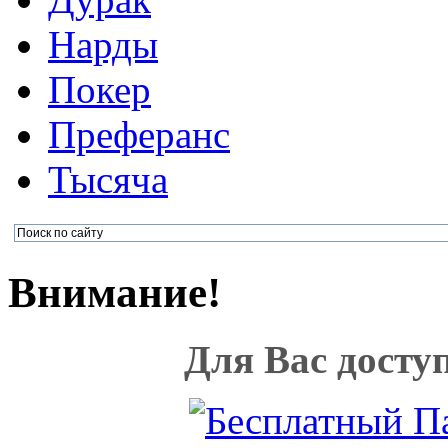
Нарды
Покер
Преферанс
Тысяча
Внимание!
Для Вас досту