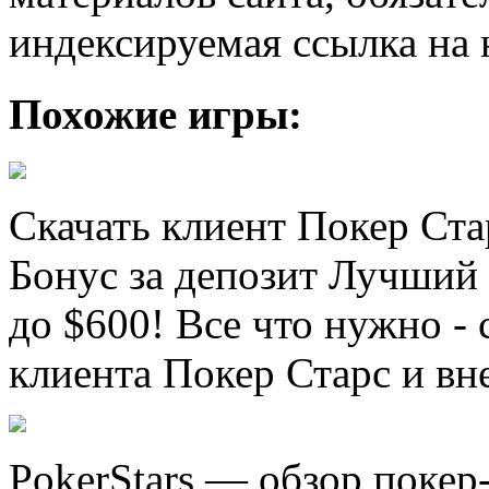
индексируемая ссылка на 
Похожие игры:
Скачать клиент Покер Ста
Бонус за депозит Лучший
до $600! Все что нужно -
клиента Покер Старс и вне
PokerStars — обзор покер