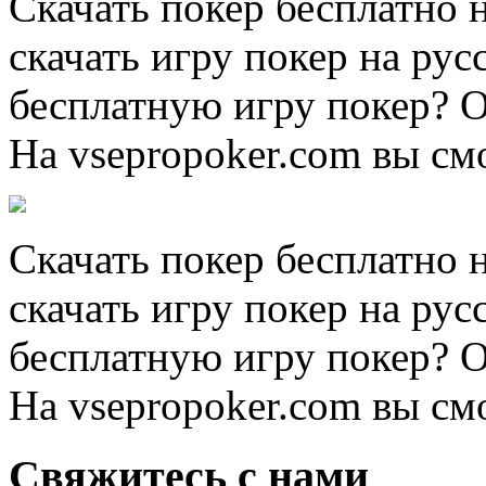
Скачать покер бесплатно 
скачать игру покер на рус
бесплатную игру покер? О
На vsepropoker.com вы смо
Скачать покер бесплатно 
скачать игру покер на рус
бесплатную игру покер? О
На vsepropoker.com вы смо
Свяжитесь с нами