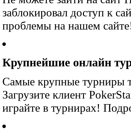
заблокировал доступ к са
проблемы на нашем сайте
Крупнейшие онлайн ту
Самые крупные турниры т
Загрузите клиент PokerSta
играйте в турнирах! Подр