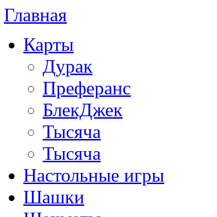
Главная
Карты
Дурак
Преферанс
БлекДжек
Тысяча
Тысяча
Настольные игры
Шашки