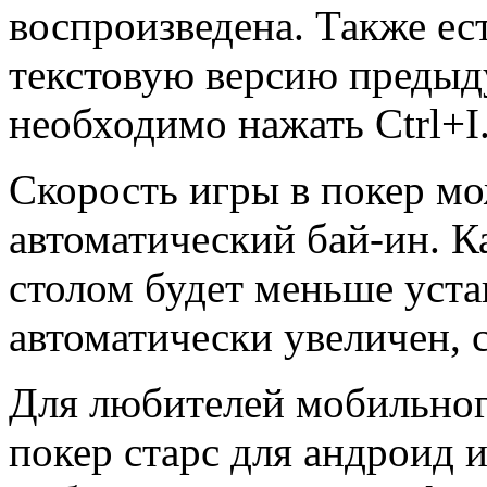
воспроизведена. Также ес
текстовую версию предыду
необходимо нажать Ctrl+I
Скорость игры в покер мо
автоматический бай-ин. Ка
столом будет меньше уста
автоматически увеличен, 
Для любителей мобильного
покер старс для андроид 