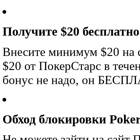
Получите $20 бесплатно
Внесите минимум $20 на с
$20 от ПокерСтарс в тече
бонус не надо, он БЕСП
Обход блокировки Poker
Не можете зайти на сайт 