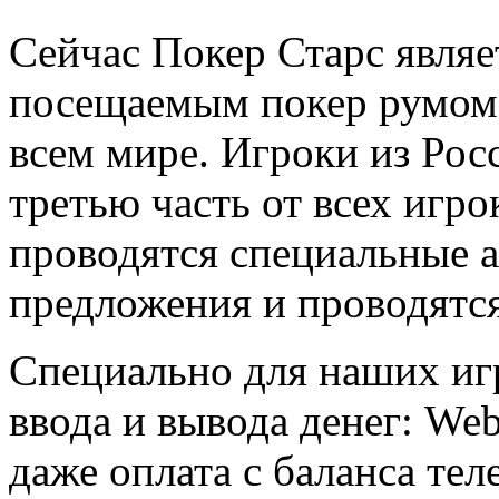
Сейчас Покер Старс явля
посещаемым покер румом н
всем мире. Игроки из Рос
третью часть от всех игр
проводятся специальные 
предложения и проводятс
Специально для наших иг
ввода и вывода денег: We
даже оплата с баланса те