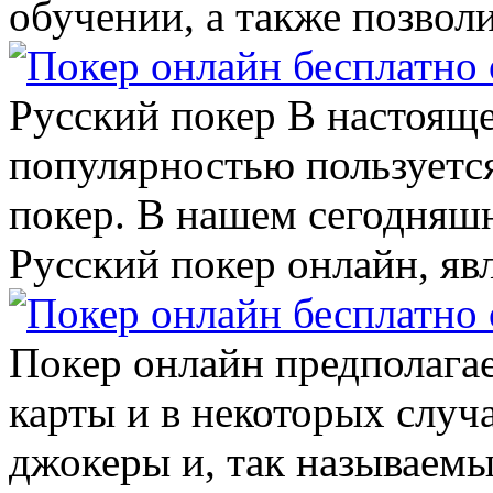
обучении, а также позволит
Русский покер В настоящ
популярностью пользуется
покер. В нашем сегодняш
Русский покер онлайн, яв
Покер онлайн предполагае
карты и в некоторых случ
джокеры и, так называемые