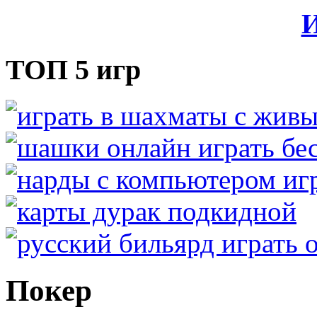
И
ТОП 5 игр
Покер