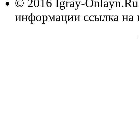
© 2016 Igray-Onlayn.Ru
информации ссылка на 