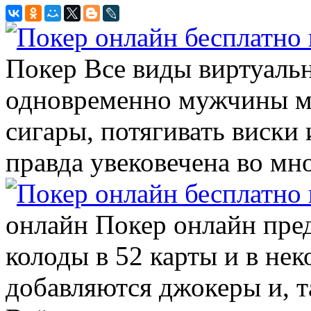
Покер Все виды виртуальн
одновременно мужчины мо
сигары, потягивать виски 
правда увековечена во мно
онлайн Покер онлайн пре
колоды в 52 карты и в не
добавляются джокеры и, т