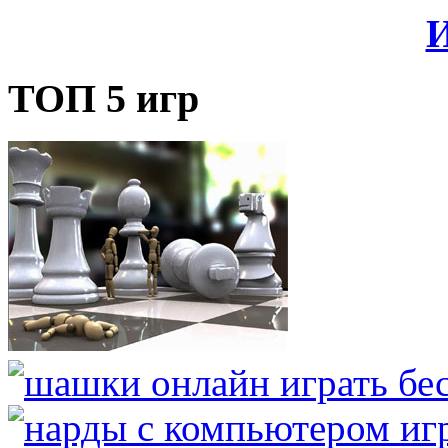
И
ТОП 5 игр