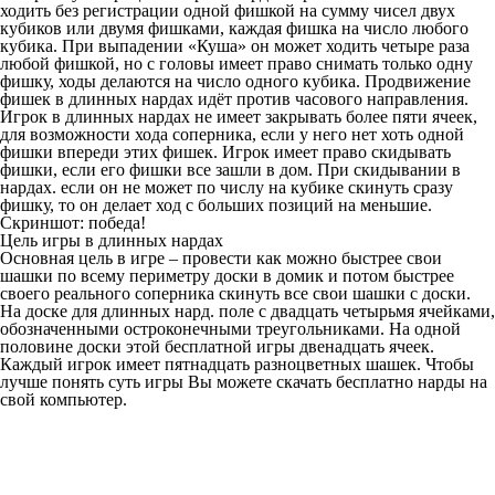
ходить без регистрации одной фишкой на сумму чисел двух
кубиков или двумя фишками, каждая фишка на число любого
кубика. При выпадении «Куша» он может ходить четыре раза
любой фишкой, но с головы имеет право снимать только одну
фишку, ходы делаются на число одного кубика. Продвижение
фишек в длинных нардах идёт против часового направления.
Игрок в длинных нардах не имеет закрывать более пяти ячеек,
для возможности хода соперника, если у него нет хоть одной
фишки впереди этих фишек. Игрок имеет право скидывать
фишки, если его фишки все зашли в дом. При скидывании в
нардах. если он не может по числу на кубике скинуть сразу
фишку, то он делает ход с больших позиций на меньшие.
Скриншот: победа!
Цель игры в длинных нардах
Основная цель в игре – провести как можно быстрее свои
шашки по всему периметру доски в домик и потом быстрее
своего реального соперника скинуть все свои шашки с доски.
На доске для длинных нард. поле с двадцать четырьмя ячейками,
обозначенными остроконечными треугольниками. На одной
половине доски этой бесплатной игры двенадцать ячеек.
Каждый игрок имеет пятнадцать разноцветных шашек. Чтобы
лучше понять суть игры Вы можете скачать бесплатно нарды на
свой компьютер.