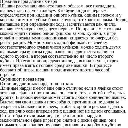
Правила игры длинных нард
Шашки расстанавливаются таким образом, все пятнадцать
шашек ставятся «на голову». Кто будет ходить первым,
определяется при кидании одного кубика, одним игроком и у
кого на кинутом кубике больше очков, тот ходит первым. Число,
выпавшее при определении хода, засчитывается как число,
выпавшее у игрока ходящего первым. По правилам, с головы
можно ходить только одной фишкой за ход. Кубики, в игре
онлайн с реальными соперниками, кидаются по очереди без
регистрации. Можно ходить одной фишкой, на ячейку,
соответствующую сумме чисел кубиков, можно ходить двумя
шашками сразу, тогда одна шашка передвигается на число
одного кубика, а вторая соответственно на число второго
кубика. Но если при определении хода, выпал «куш», игрок
имеет права взять с головы сразу две шашки. В процессе
бесплатной игры. шашки продвигаются против часовой
стрелки.
Скриншот: новая игра
Отличие, длинных нард, от коротких
Длинные нарды имеют ещё одно отличие: если в ячейке стоит
хоть одна фишка противника, она считается занятой и её нельзя
рубить. В любой ячейке может стоять любое количество шашек.
Выставляя свои шашки поочерёдно, противники не должны
закрывать больше пяти ячеек, чтобы второй игрок мог сделать
ход, конечно если впереди этих шашек нет не одной его шашки.
Стоит обратить внимание, в игре длинные нарды в
заключительной фазе игры при снятии с доски фишек, они
снимаются по количеству очков, выпавших на обоих кубиках