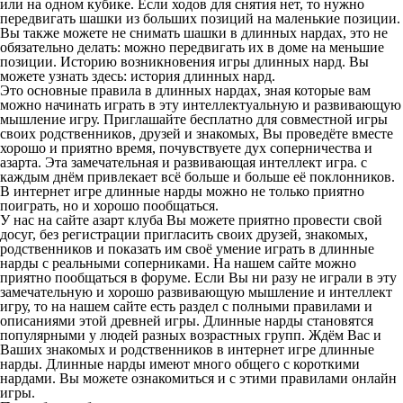
или на одном кубике. Если ходов для снятия нет, то нужно
передвигать шашки из больших позиций на маленькие позиции.
Вы также можете не снимать шашки в длинных нардах, это не
обязательно делать: можно передвигать их в доме на меньшие
позиции. Историю возникновения игры длинных нард. Вы
можете узнать здесь: история длинных нард.
Это основные правила в длинных нардах, зная которые вам
можно начинать играть в эту интеллектуальную и развивающую
мышление игру. Приглашайте бесплатно для совместной игры
своих родственников, друзей и знакомых, Вы проведёте вместе
хорошо и приятно время, почувствуете дух соперничества и
азарта. Эта замечательная и развивающая интеллект игра. с
каждым днём привлекает всё больше и больше её поклонников.
В интернет игре длинные нарды можно не только приятно
поиграть, но и хорошо пообщаться.
У нас на сайте азарт клуба Вы можете приятно провести свой
досуг, без регистрации пригласить своих друзей, знакомых,
родственников и показать им своё умение играть в длинные
нарды с реальными соперниками. На нашем сайте можно
приятно пообщаться в форуме. Если Вы ни разу не играли в эту
замечательную и хорошо развивающую мышление и интеллект
игру, то на нашем сайте есть раздел с полными правилами и
описаниями этой древней игры. Длинные нарды становятся
популярными у людей разных возрастных групп. Ждём Вас и
Ваших знакомых и родственников в интернет игре длинные
нарды. Длинные нарды имеют много общего с короткими
нардами. Вы можете ознакомиться и с этими правилами онлайн
игры.