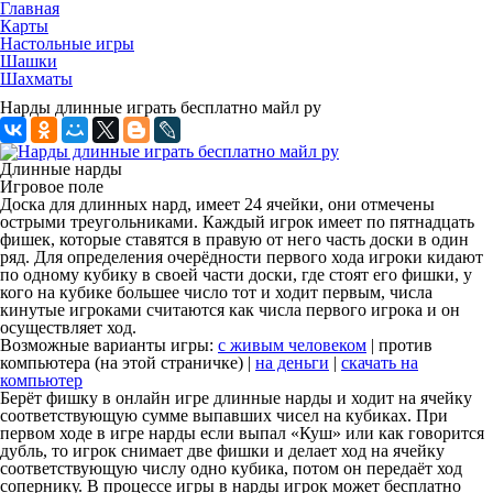
Главная
Карты
Настольные игры
Шашки
Шахматы
Нарды длинные играть бесплатно майл ру
Длинные нарды
Игровое поле
Доска для длинных нард, имеет 24 ячейки, они отмечены
острыми треугольниками. Каждый игрок имеет по пятнадцать
фишек, которые ставятся в правую от него часть доски в один
ряд. Для определения очерёдности первого хода игроки кидают
по одному кубику в своей части доски, где стоят его фишки, у
кого на кубике большее число тот и ходит первым, числа
кинутые игроками считаются как числа первого игрока и он
осуществляет ход.
Возможные варианты игры:
с живым человеком
| против
компьютера (на этой страничке) |
на деньги
|
скачать на
компьютер
Берёт фишку в онлайн игре длинные нарды и ходит на ячейку
соответствующую сумме выпавших чисел на кубиках. При
первом ходе в игре нарды если выпал «Куш» или как говорится
дубль, то игрок снимает две фишки и делает ход на ячейку
соответствующую числу одно кубика, потом он передаёт ход
сопернику. В процессе игры в нарды игрок может бесплатно