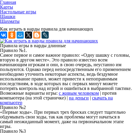
Главная
Карты
Настольные игры
Шашки
Шахматы
Как играть в нарды правила для начинающих
Правила игры в нарды длинные
Правило №1.
Самое первое и самое важное правило: «Одну шашку с головы,
вторую в другом месте». Это правило известно всем
начинающим игрокам и они, в свою очередь, неустанно им
пользуются. Однако перед непосредственным его применением
необходимо уточнить некоторые аспекты, ведь бездумное
использование правил, может привести к непоправимым
последствиям, в ходе которых вы с первых минут можете
потерять контроль над игрой и ошибиться в выбранной тактике.
Возможные варианты игры:
с живым человеком
| против
компьютера (на этой страничке) |
на деньги
|
скачать на
компьютер
Правило №2
«Первые ходы». При первых трех бросках следует тщательно
обдумывать свои ходы, так как проблемы могут начаться в
самый неожиданный момент, даже на первоначальном этапе
игры.
Правило №3