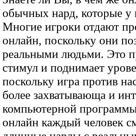
обычных нард, которые у 
Многие игроки отдают пр
онлайн, поскольку они по
реальными людьми. Это п
стимул и поднимает урове
поскольку игра против на
более захватывающа и инт
компьютерной программы.
онлайн каждый человек см
длинные нарды с реальны