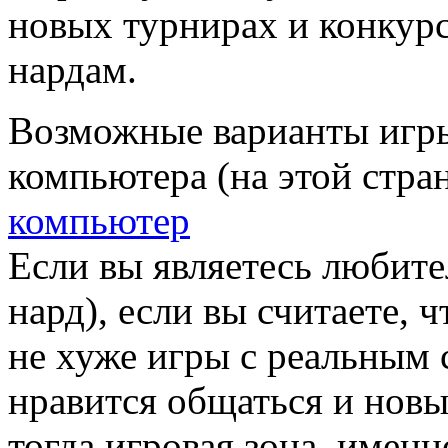
новых турнирах и конкур
нардам.
Возможные варианты игр
компьютера (на этой стран
компьютер
Если вы являетесь любите
нард), если вы считаете, 
не хуже игры с реальным 
нравится общаться и новые
тогда игровая зона, именн