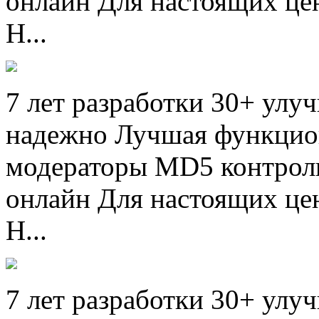
онлайн Для настоящих це
Н...
7 лет разработки 30+ улу
надежно Лучшая функцио
модераторы MD5 контроль
онлайн Для настоящих це
Н...
7 лет разработки 30+ улу