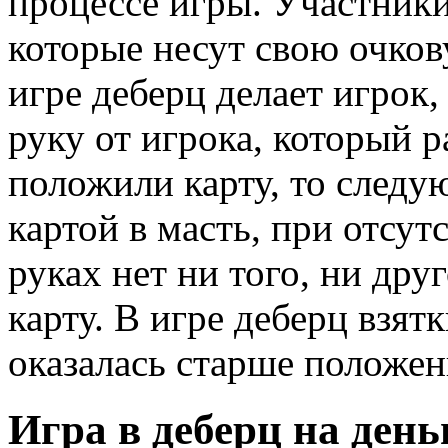
процессе игры. Участники
которые несут свою очков
игре деберц делает игрок
руку от игрока, который р
положили карту, то следу
картой в масть, при отсут
руках нет ни того, ни др
карту. В игре деберц взятк
оказалась старше положен
Игра в деберц на день