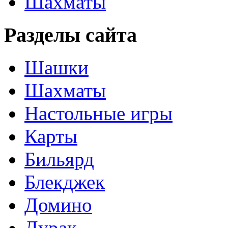
Шахматы
Разделы сайта
Шашки
Шахматы
Настольные игры
Карты
Бильярд
Блекджек
Домино
Дурак