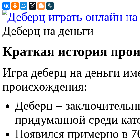
Деберц на деньги
Краткая история про
Игра деберц на деньги им
происхождения:
Деберц – заключительны
придуманной среди кат
Появился примерно в 70