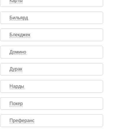
Карты
Бильярд
Блекджек
Домино
Дурак
Нарды
Покер
Преферанс