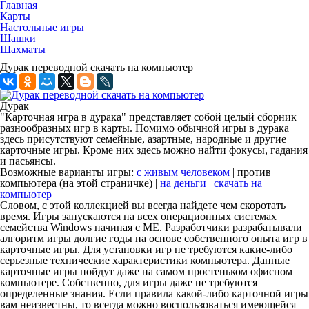
Главная
Карты
Настольные игры
Шашки
Шахматы
Дурак переводной скачать на компьютер
Дурак
"Карточная игра в дурака" представляет собой целый сборник
разнообразных игр в карты. Помимо обычной игры в дурака
здесь присутствуют семейные, азартные, народные и другие
карточные игры. Кроме них здесь можно найти фокусы, гадания
и пасьянсы.
Возможные варианты игры:
с живым человеком
| против
компьютера (на этой страничке) |
на деньги
|
скачать на
компьютер
Словом, с этой коллекцией вы всегда найдете чем скоротать
время. Игры запускаются на всех операционных системах
семейства Windows начиная с ME. Разработчики разрабатывали
алгоритм игры долгие годы на основе собственного опыта игр в
карточные игры. Для установки игр не требуются какие-либо
серьезные технические характеристики компьютера. Данные
карточные игры пойдут даже на самом простеньком офисном
компьютере. Собственно, для игры даже не требуются
определенные знания. Если правила какой-либо карточной игры
вам неизвестны, то всегда можно воспользоваться имеющейся