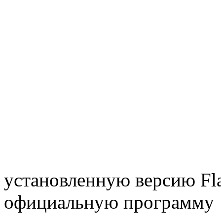
установленную версию Fla
официальную программу