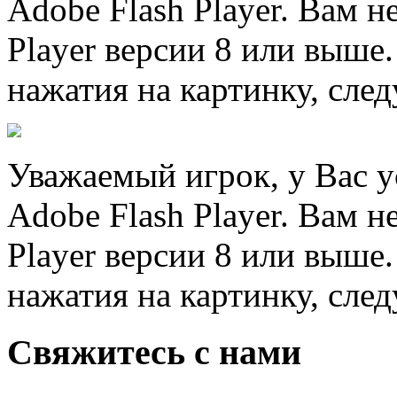
Adobe Flash Player. Вам н
Player версии 8 или выше.
нажатия на картинку, след
Уважаемый игрок, у Вас у
Adobe Flash Player. Вам н
Player версии 8 или выше.
нажатия на картинку, след
Свяжитесь с нами