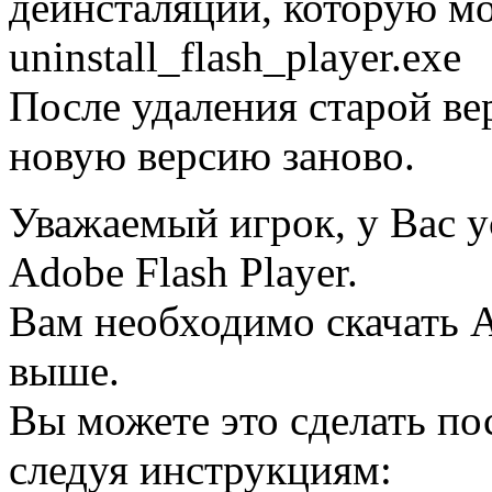
деинсталяции, которую мо
uninstall_flash_player.exe
После удаления старой вер
новую версию заново.
Уважаемый игрок, у Вас у
Adobe Flash Player.
Вам необходимо скачать A
выше.
Вы можете это сделать по
следуя инструкциям: