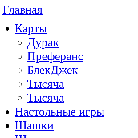
Главная
Карты
Дурак
Преферанс
БлекДжек
Тысяча
Тысяча
Настольные игры
Шашки