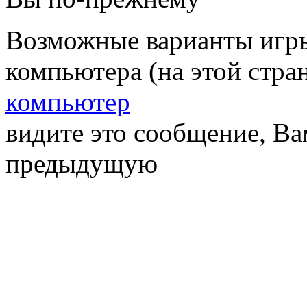
Возможные варианты игр
компьютера (на этой стран
компьютер
видите это сообщение, Ва
предыдущую