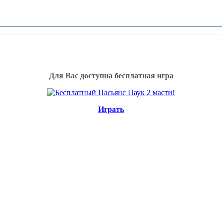
Для Вас доступна бесплатная игра
Играть