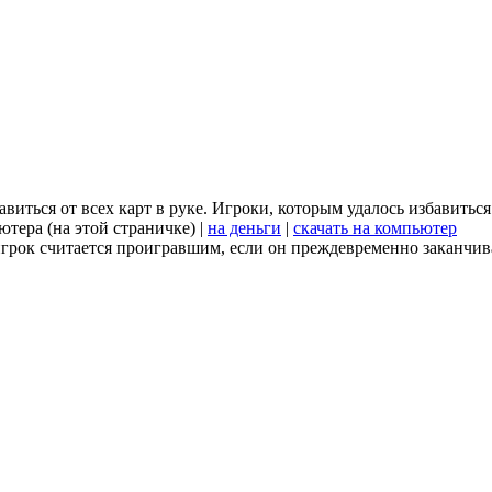
иться от всех карт в руке. Игроки, которым удалось избавиться 
ютера (на этой страничке) |
на деньги
|
скачать на компьютер
рок считается проигравшим, если он преждевременно заканчивает