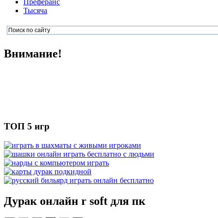
Преферанс
Тысяча
Внимание!
ТОП 5 игр
Дурак онлайн r soft для пк