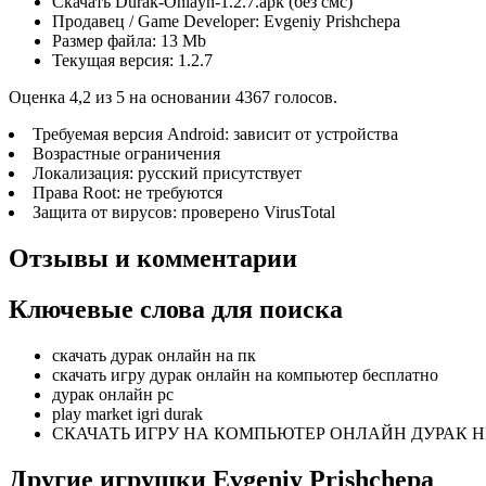
Скачать Durak-Onlayn-1.2.7.apk (без смс)
Продавец / Game Developer: Evgeniy Prishchepa
Размер файла: 13 Mb
Текущая версия: 1.2.7
Оценка 4,2 из 5 на основании 4367 голосов.
Требуемая версия Android: зависит от устройства
Возрастные ограничения
Локализация: русский присутствует
Права Root: не требуются
Защита от вирусов: проверено VirusTotal
Отзывы и комментарии
Ключевые слова для поиска
скачать дурак онлайн на пк
скачать игру дурак онлайн на компьютер бесплатно
дурак онлайн pc
play market igri durak
СКАЧАТЬ ИГРУ НА КОМПЬЮТЕР ОНЛАЙН ДУРАК 
Другие игрушки Evgeniy Prishchepa