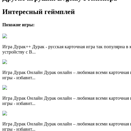
Интересный геймплей
Похожие игры:
Игра Дурак++ Дурак - русская карточная игра так популярна в к
устройству с B...
Игра Дурак Онлайн Дурак онлайн – любимая всеми карточная игр
игры - избавит...
Игра Дурак Онлайн Дурак онлайн – любимая всеми карточная игр
игры - избавит...
Игра Дурак Онлайн Дурак онлайн – любимая всеми карточная игр
игры - избавит...