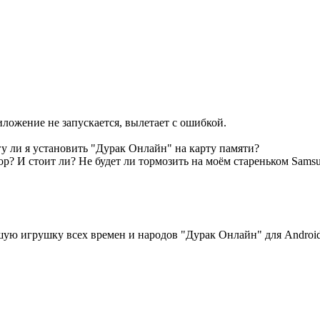
ложение не запускается, вылетает с ошибкой.
гу ли я установить "Дурак Онлайн" на карту памяти?
op? И стоит ли? Не будет ли тормозить на моём стареньком Sams
йшую игрушку всех времен и народов "Дурак Онлайн" для Androi