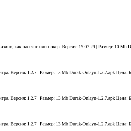
азино, как пасьянс или покер. Версия: 15.07.29 | Размер: 10 Mb
а. Версия: 1.2.7 | Размер: 13 Mb Durak-Onlayn-1.2.7.apk Цена:
а. Версия: 1.2.7 | Размер: 13 Mb Durak-Onlayn-1.2.7.apk Цена:
а. Версия: 1.2.7 | Размер: 13 Mb Durak-Onlayn-1.2.7.apk Цена: