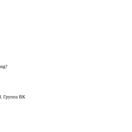
ung?
d. Группа ВК