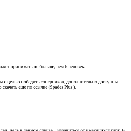
ожет принимать не больше, чем 6 человек.
рты с целью победить соперников, дополнительно доступны
качать еще по ссылке (Spades Plus ).
ей, цель в данном случае – избавиться от имеющихся карт. В