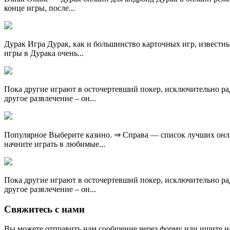
конце игры, после...
Дурак Игра Дурак, как и большинство карточных игр, известны
игры в Дурака очень...
Пока другие играют в осточертевший покер, исключительно ра
другое развлечение – он...
Популярное Выберите казино. ⇒ Справа — список лучших онла
начните играть в любимые...
Пока другие играют в осточертевший покер, исключительно ра
другое развлечение – он...
Свяжитесь с нами
Вы можете отправить нам сообщение через форму или ищите на