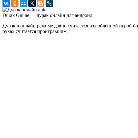
Durak Online — дурак онлайн для андроид
Дурак в онлайн режиме давно считается излюбленной игрой бол
руках считается проигравшим.