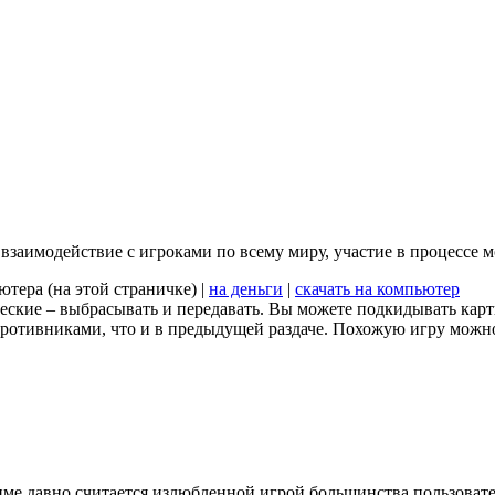
взаимодействие с игроками по всему миру, участие в процессе м
ютера (на этой страничке) |
на деньги
|
скачать на компьютер
ические – выбрасывать и передавать. Вы можете подкидывать ка
ротивниками, что и в предыдущей раздаче. Похожую игру можно с
ме давно считается излюбленной игрой большинства пользовател