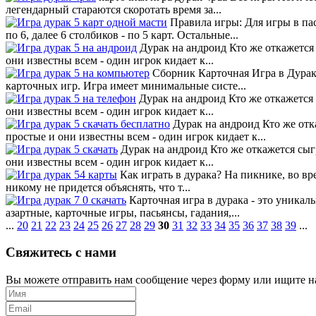
легендарный стараются скоротать время за...
Правила игры: Для игры в пас
по 6, далее 6 столбиков - по 5 карт. Остальные...
Дурак на андроид Кто же откажется 
они известны всем - один игрок кидает к...
Сборник Карточная Игра в Дурака 
карточных игр. Игра имеет минимальные систе...
Дурак на андроид Кто же откажется 
они известны всем - один игрок кидает к...
Дурак на андроид Кто же отка
простые и они известны всем - один игрок кидает к...
Дурак на андроид Кто же откажется сыгр
они известны всем - один игрок кидает к...
Как играть в дурака? На пикнике, во вр
никому не придется объяснять, что т...
Карточная игра в дурака - это уникал
азартные, карточные игры, пасьянсы, гадания,...
...
20
21
22
23
24
25
26
27
28
29
30
31
32
33
34
35
36
37
38
39
...
Свяжитесь с нами
Вы можете отправить нам сообщение через форму или ищите на