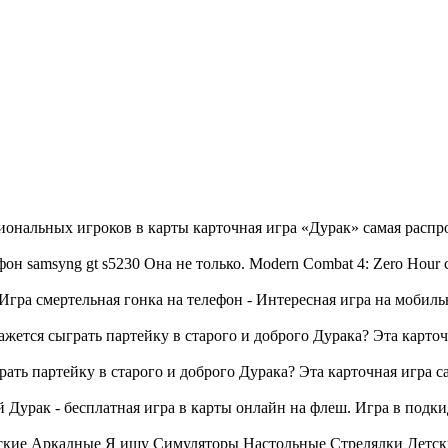
нальных игроков в карты карточная игра «Дурак» самая распрос
н samsyng gt s5230 Она не только. Modern Combat 4: Zero Hour см
Игра смертельная гонка на телефон - Интересная игра на мобил
жется сыграть партейку в старого и доброго Дурака? Эта карточ
ать партейку в старого и доброго Дурака? Эта карточная игра с
Дурак - бесплатная игра в карты онлайн на флеш. Игра в подкидн
еские Аркадные Я ищу Cимуляторы Настольные Стрелялки Детск