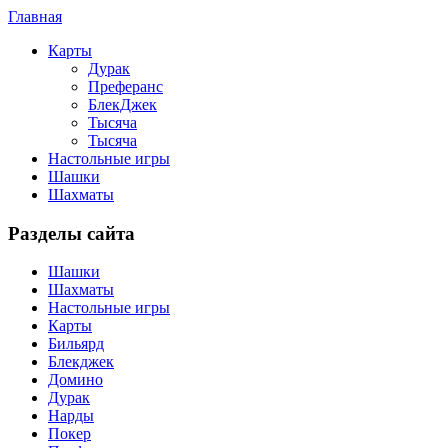
Главная
Карты
Дурак
Преферанс
БлекДжек
Тысяча
Тысяча
Настольные игры
Шашки
Шахматы
Разделы сайта
Шашки
Шахматы
Настольные игры
Карты
Бильярд
Блекджек
Домино
Дурак
Нарды
Покер