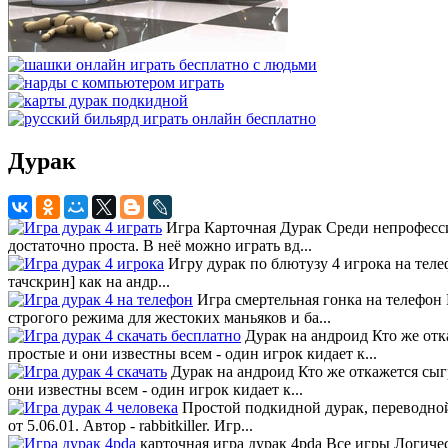
Дурак
Игра Карточная Дурак Среди непрофессио
достаточно проста. В неё можно играть вд...
Игру дурак по блютузу 4 игрока на телефо
тачскрин] как на андр...
Игра смертельная гонка на телефон 
строгого режима для жестоких маньяков и ба...
Дурак на андроид Кто же отка
простые и они известны всем - один игрок кидает к...
Дурак на андроид Кто же откажется сыгр
они известны всем - один игрок кидает к...
Простой подкидной дурак, переводной 
от 5.06.01. Автор - rabbitkiller. Игр...
карточная игра дурак 4pda Все игры Логич