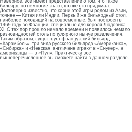
Наверное, все имеют представление о том, что такое
бильярд, но немногие знают, кто же его придумал.
Достоверно известно, что корни этой игры родом из Азии,
точнее — Китая или Индии. Первый же бильярдный стол,
наиболее походящий на современные, был построен в
1469 году во Франции, специально для короля Людовика
XI. С тех пор прошло немало времени и появилось немало
разновидностей столь популярного нынче развлечения.
Таким образом, существует французский бильярд
«Карамболь», три вида русского бильярда «Американка»,
«Сибирка» и «Невская, англичане играют в «Снукер», а
американцы — в «Пул». Практически все
вышеперечисленное вы сможете найти в данном разделе.